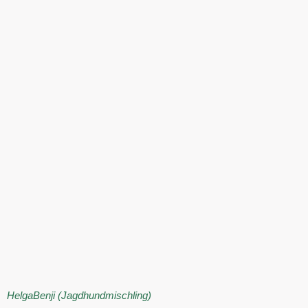
Helga
Benji (Jagdhundmischling)