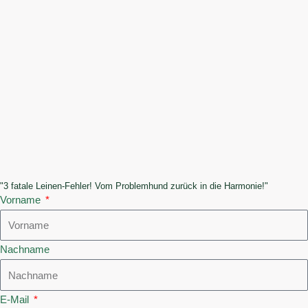
o
r
k
a
m
"3 fatale Leinen-Fehler! Vom Problemhund zurück in die Harmonie!"
Vorname
Nachname
E-Mail