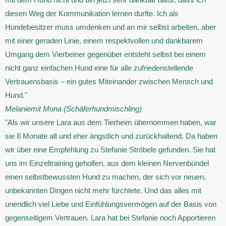
mit dem Hund nicht und bin jetzt sehr dankbar dafür, dass ich
diesen Weg der Kommunikation lernen durfte. Ich als
Hundebesitzer muss umdenken und an mir selbst arbeiten, aber
mit einer geraden Linie, einem respektvollen und dankbarem
Umgang dem Vierbeiner gegenüber entsteht selbst bei einem
nicht ganz einfachen Hund eine für alle zufriedenstellende
Vertrauensbasis – ein gutes Miteinander zwischen Mensch und
Hund."
Melanie
mit Mona (Schäferhundmischling)
"Als wir unsere Lara aus dem Tierheim übernommen haben, war
sie 8 Monate alt und eher ängstlich und zurückhaltend. Da haben
wir über eine Empfehlung zu Stefanie Ströbele gefunden. Sie hat
uns im Einzeltraining geholfen, aus dem kleinen Nervenbündel
einen selbstbewussten Hund zu machen, der sich vor neuen,
unbekannten Dingen nicht mehr fürchtete. Und das alles mit
unendlich viel Liebe und Einfühlungsvermögen auf der Basis von
gegenseitigem Vertrauen. Lara hat bei Stefanie noch Apportieren