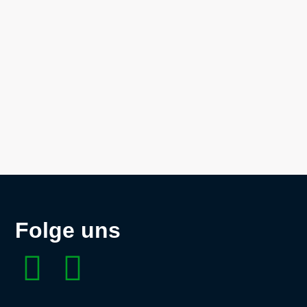
Folge uns
F
I
a
n