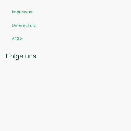
Impressum
Datenschutz
AGBs
Folge uns
F
I
a
n
c
s
e
t