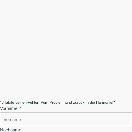
b
a
o
g
o
r
k
a
m
"3 fatale Leinen-Fehler! Vom Problemhund zurück in die Harmonie!"
Vorname
Nachname